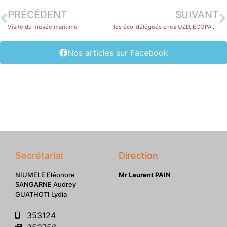
PRÉCÉDENT
SUIVANT
Visite du musée maritime
les éco-délégués chez OZD, ECOPAVEMENT et ECOTRANS
Nos articles sur Facebook
Secrétariat
Direction
NIUMELE Eléonore
Mr Laurent PAIN
SANGARNE Audrey
GUATHOTI Lydia
353124